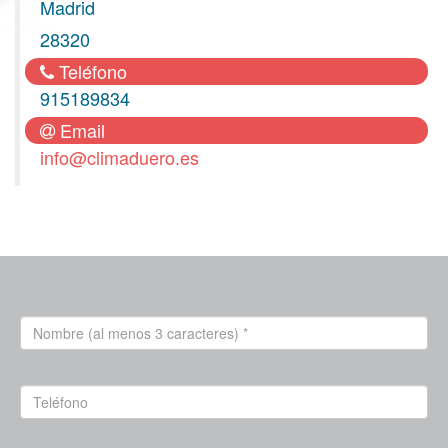
Madrid
28320
Teléfono
915189834
Email
info@climaduero.es